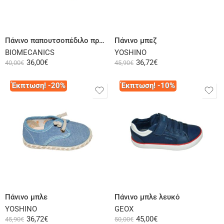
Επιλογή
Επιλογή
Πάνινο παπουτσοπέδιλο πρώτα βήματα μπλε σιέλ
Πάνινο μπεζ
BIOMECANICS
YOSHINO
36,00
€
36,72
€
40,00
€
45,90
€
Έκπτωση! -20%
Έκπτωση! -10%
Επιλογή
Επιλογή
Πάνινο μπλε
Πάνινο μπλε λευκό
YOSHINO
GEOX
36,72
€
45,00
€
45,90
€
50,00
€