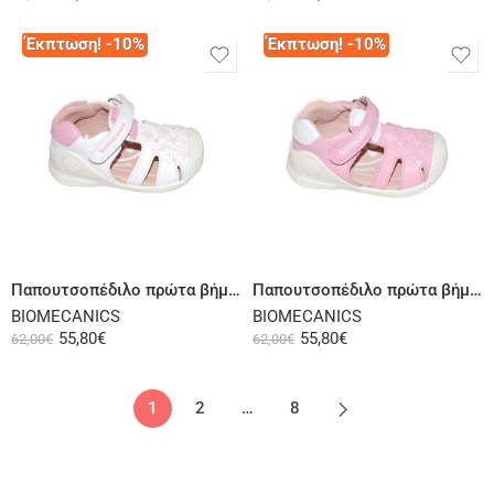
Έκπτωση! -10%
Έκπτωση! -10%
Επιλογή
Επιλογή
Παπουτσοπέδιλο πρώτα βήματα δερμάτινο λευκό ροζ
Παπουτσοπέδιλο πρώτα βήματα δερμάτινο ροζ
BIOMECANICS
BIOMECANICS
55,80
€
55,80
€
62,00
€
62,00
€
1
2
…
8