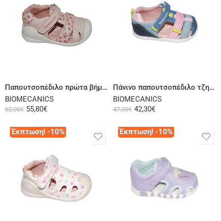
Επιλογή
Επιλογή
Παπουτσοπέδιλο πρώτα βήματα δερμάτινο ροζ
Πάνινο παπουτσοπέδιλο τζην ροζ
BIOMECANICS
BIOMECANICS
55,80
€
42,30
€
62,00
€
47,00
€
Έκπτωση! -10%
Έκπτωση! -10%
Επιλογή
Επιλογή