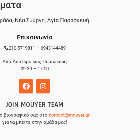
ματα
Έχετε ήδη λογαριασμό;
Συνδεθείτε εδώ
φάδα
,
Νέα Σμύρνη
,
Αγία Παρασκευή
.
Επικοινωνία
210-5719811
–
6943144489
Από Δευτέρα έως Παρασκευή
09:30 – 17:00
JOIN MOUYER TEAM
το βιογραφικό σας στο
contact@mouyer.gr
για να μπείτε στην ομάδα μας!