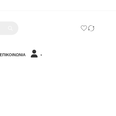
ΕΠΙΚΟΙΝΩΝΙΑ
Χαίρομαι που σε βλέπω εδώ!
Όνομα χρήστη
*