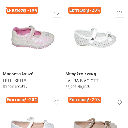
Έκπτωση! -10%
Έκπτωση! -20%
Επιλογή
Επιλογή
Μπαρέτα λευκή
Μπαρέτα λευκή
LELLI KELLY
LAURA BIAGIOTTI
53,91
€
45,52
€
59,90
€
56,90
€
Έκπτωση! -20%
Έκπτωση! -20%