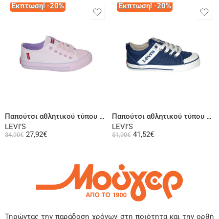
Έκπτωση! -20%
Έκπτωση! -20%
Επιλογή
Επιλογή
Παπούτσι αθλητικού τύπου ροζ
Παπούτσι αθλητικού τύπου τζην
LEVI’S
LEVI’S
27,92
€
41,52
€
34,90
€
51,90
€
Τηρώντας την παράδοση χρόνων στη ποιότητα και την ορθή