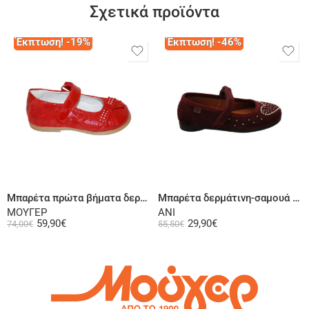
Σχετικά προϊόντα
Έκπτωση! -19%
Έκπτωση! -46%
Επιλογή
Επιλογή
Μπαρέτα πρώτα βήματα δερμάτινη σαμουά λουστρίνι κόκκινη
Μπαρέτα δερμάτινη-σαμουά σε μπορντό
ΜΟΥΓΕΡ
ANI
59,90
€
29,90
€
74,00
€
55,50
€