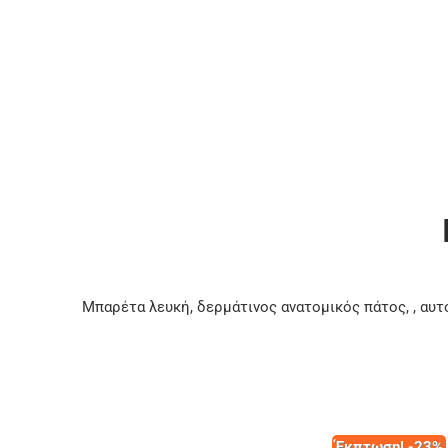
Μπαρέτα λευκή, δερμάτινος ανατομικός πάτος, , αυτ
Έκπτωση! -23%