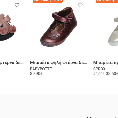
λογή
Επιλογή
Μπαρέτα ψηλή φτέρνα δερμάτινη σαμουά μαύρη
Μπαρέτα ψηλή φτέρνα δερμάτινη old pink
BABYBOTTE
SPROX
39,90
€
33,60
42,00
€