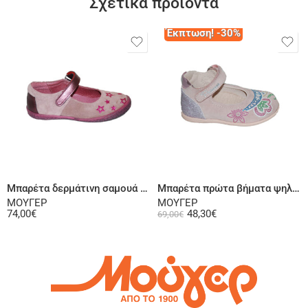
Σχετικά προϊόντα
Έκπτωση! -30%
Επιλογή
Επιλογή
Μπαρέτα δερμάτινη σαμουά old pink
Μπαρέτα πρώτα βήματα ψηλή φτέρνα δερμάτινη σαμουά ροζ
ΜΟΥΓΕΡ
ΜΟΥΓΕΡ
74,00
€
48,30
€
69,00
€