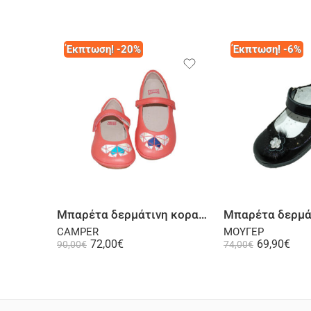
Έκπτωση! -20%
Έκπτωση! -6%
Επιλογή
Επι
Μπαρέτα δερμάτινη κοραλλί
CAMPER
ΜΟΥΓΕΡ
72,00
€
69,90
€
90,00
€
74,00
€