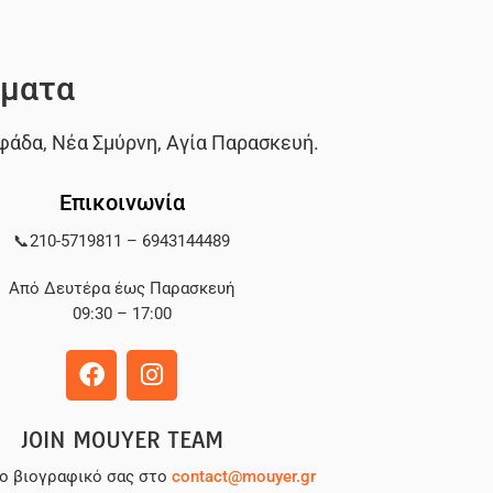
ματα
φάδα
,
Νέα Σμύρνη
,
Αγία Παρασκευή
.
Επικοινωνία
📞
210-5719811
–
6943144489
Από Δευτέρα έως Παρασκευή
09:30 – 17:00
JOIN MOUYER TEAM
το βιογραφικό σας στο
contact@mouyer.gr