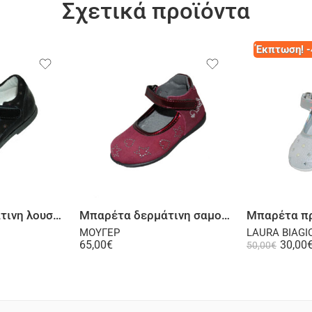
Σχετικά προϊόντα
Έκπτωση! 
λογή
Επιλογή
Μπαρέτα δερμάτινη λουστρίνι μαύρη
Μπαρέτα δερμάτινη σαμουά μπορντό
ΜΟΥΓΕΡ
LAURA BIAGI
65,00
€
30,00
50,00
€