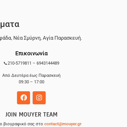
ματα
φάδα
,
Νέα Σμύρνη
,
Αγία Παρασκευή
.
Επικοινωνία
📞
210-5719811
–
6943144489
Από Δευτέρα έως Παρασκευή
09:30 – 17:00
JOIN MOUYER TEAM
το βιογραφικό σας στο
contact@mouyer.gr