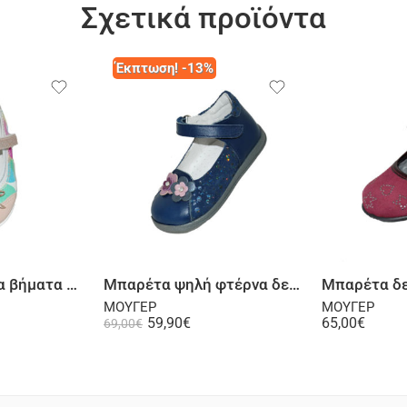
Σχετικά προϊόντα
Έκπτωση! -13%
λογή
Επιλογή
Μπαρέτα πρώτα βήματα ψηλή φτέρνα ρέρμα με ύφασμα πολύχρωμο
Μπαρέτα ψηλή φτέρνα δερμάτινη σαμουά μπλε
ΜΟΥΓΕΡ
ΜΟΥΓΕΡ
59,90
€
65,00
€
69,00
€