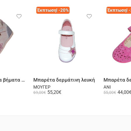
Έκπτωση! -20%
Έκπτωση! 
λογή
Επιλογή
Μπαρέτα πρώτα βήματα ψηλή φτέρνα δερμάτινη σαμουά ροζ
Μπαρέτα δερμάτινη λευκή
Μπαρέτα δε
ΜΟΥΓΕΡ
ANI
55,20
€
44,00
69,00
€
55,00
€