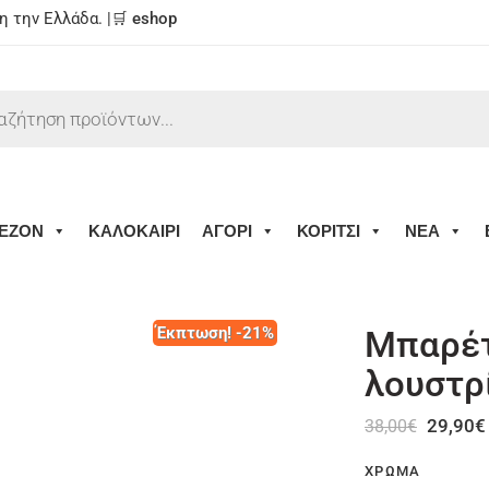
 την Ελλάδα. |🛒
eshop
ΕΖΟΝ
ΚΑΛΟΚΑΙΡΙ
ΑΓΟΡΙ
ΚΟΡΙΤΣΙ
ΝΕΑ
Έκπτωση! -21%
Μπαρέτ
λουστρ
29,90
€
38,00
€
ΧΡΏΜΑ