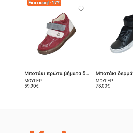
Έκπτωση! -17%
Επιλογή
Επι
Μποτάκι πρώτα βήματα δερμάτινο σαμουά μπορντό ροζ
ΜΟΥΓΕΡ
ΜΟΥΓΕΡ
59,90
€
78,00
€