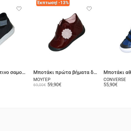
Έκπτωση! -13%
λογή
Επιλογή
Μποτάκι δερμάτινο σαμουά μαύρο
Μποτάκι πρώτα βήματα δερμάτινο λουστρίνι μπορντό
ΜΟΥΓΕΡ
CONVERSE
59,90
€
55,90
€
69,00
€