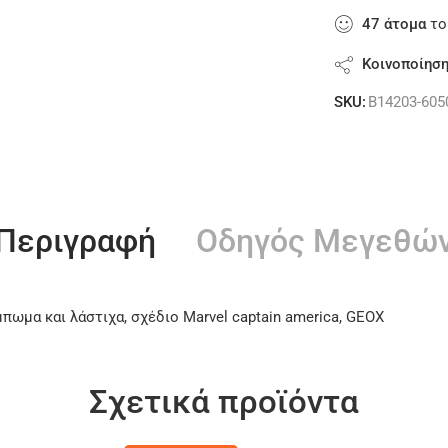
47
άτομα
το
Κοινοποίησ
SKU:
B14203-605
Περιγραφή
Οδηγός Μεγεθώ
ωμα και λάστιχα, σχέδιο Marvel captain america, GEOX
Σχετικά προϊόντα