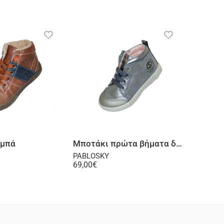
Επιλογή
Επιλογή
αμπά
Μποτάκι πρώτα βήματα δερμάτινο γκρι
Μποτάκ
PABLOSKY
PABLOS
69,00
€
69,00
€