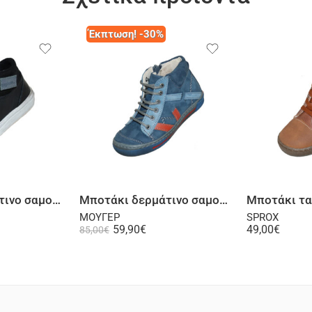
Έκπτωση! -30%
λογή
Επιλογή
Μποτάκι δερμάτινο σαμουά μαύρο
Μποτάκι δερμάτινο σαμουά μπλε
Μποτάκι τ
ΜΟΥΓΕΡ
SPROX
59,90
€
49,00
€
85,00
€