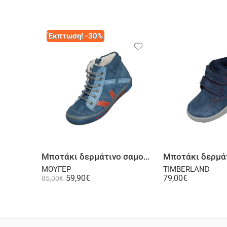
Έκπτωση! -30%
Επιλογή
Επι
Μποτάκι δερμάτινο σαμουά μπλε
ΜΟΥΓΕΡ
TIMBERLAND
59,90
€
79,00
€
85,00
€