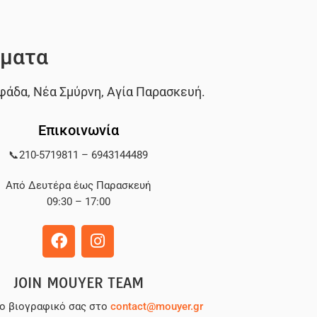
ματα
φάδα
,
Νέα Σμύρνη
,
Αγία Παρασκευή
.
Επικοινωνία
📞
210-5719811
–
6943144489
Από Δευτέρα έως Παρασκευή
09:30 – 17:00
JOIN MOUYER TEAM
το βιογραφικό σας στο
contact@mouyer.gr