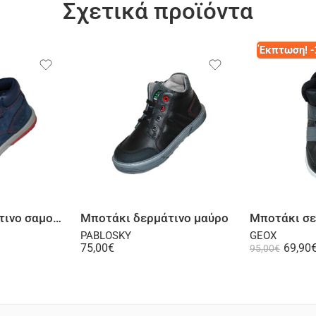
Σχετικά προϊόντα
Έκπτωση! 
λογή
Επιλογή
Μποτάκι δερμάτινο σαμουά σε μπλε
Μποτάκι δερμάτινο μαύρο
PABLOSKY
GEOX
75,00
€
69,90
95,00
€