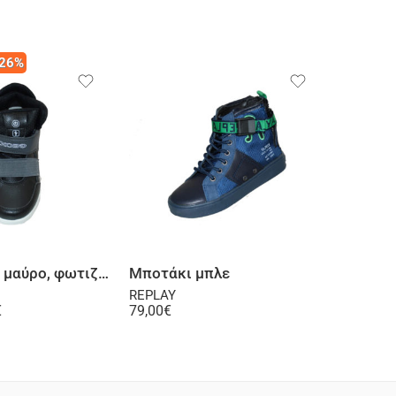
-26%
Επιλογή
Επιλογή
Μποτάκι σε μαύρο, φωτιζόμενο μήνυμα
Μποτάκι μπλε
Μποτάκ
REPLAY
SPROX
€
79,00
€
49,00
€