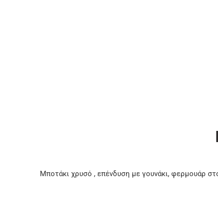
Μποτάκι χρυσό , επένδυση με γουνάκι, φερμουάρ στο