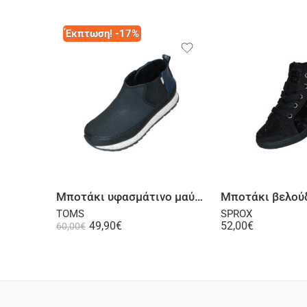
Έκπτωση! -17%
Επιλογή
Επι
Μποτάκι υφασμάτινο μαύρο
TOMS
SPROX
49,90
€
52,00
€
60,00
€