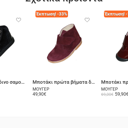
Έκπτωση! -33%
Έκπτωση! 
λογή
Επιλογή
Μποτάκι βελούδινο σαμουά μαύρο
Μποτάκι πρώτα βήματα δερμάτινο σαμουά μπορντό
ΜΟΥΓΕΡ
ΜΟΥΓΕΡ
49,90
€
59,90
69,00
€