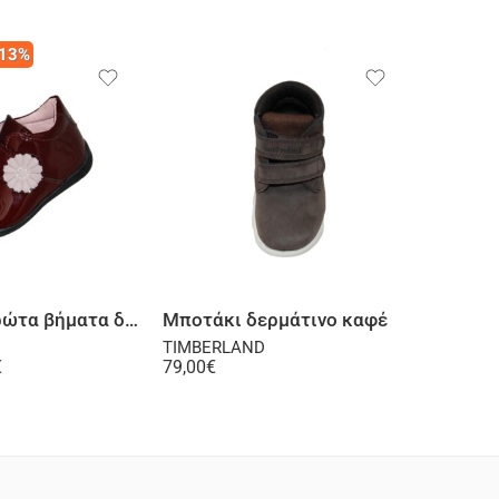
-13%
Επιλογή
Επιλογή
Μποτάκι πρώτα βήματα δερμάτινο λουστρίνι μπορντό
Μποτάκι δερμάτινο καφέ
TIMBERLAND
ΜΟΥΓΕΡ
€
79,00
€
72,00
€