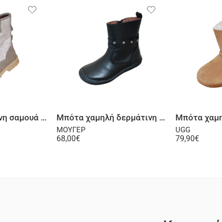
λογή
Επιλογή
Μπότα δερμάτινη σαμουά γκρι μπεζ
Μπότα χαμηλή δερμάτινη μαύρη
ΜΟΥΓΕΡ
UGG
68,00
€
79,90
€