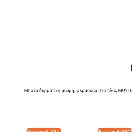
Μπότα δερμάτινη μαύρη, φερμουάρ στο πλάι, ΜΟΥΓ
Έκπτωση! -33%
Έκπτωση! -25%