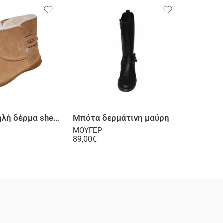
Επιλογή
Επιλογή
Μπότα χαμηλή δέρμα sheep skin ταμπά
Μπότα δερμάτινη μαύρη
ΜΟΥΓΕΡ
ΜΟΥΓΕΡ
89,00
€
77,00
€