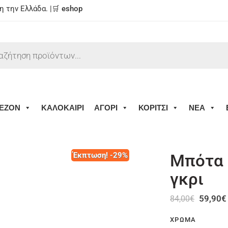
 την Ελλάδα. |🛒
eshop
ΕΖΟΝ
ΚΑΛΟΚΑΙΡΙ
ΑΓΟΡΙ
ΚΟΡΙΤΣΙ
ΝΕΑ
Έκπτωση! -29%
Μπότα 
γκρι
59,90
€
84,00
€
ΧΡΏΜΑ