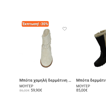
Έκπτωση! -30%
Επιλογή
Επι
Μπότα χαμηλή δερμάτινη σαμουά σε μπεζ
ΜΟΥΓΕΡ
ΜΟΥΓΕΡ
59,90
€
85,00
€
86,00
€