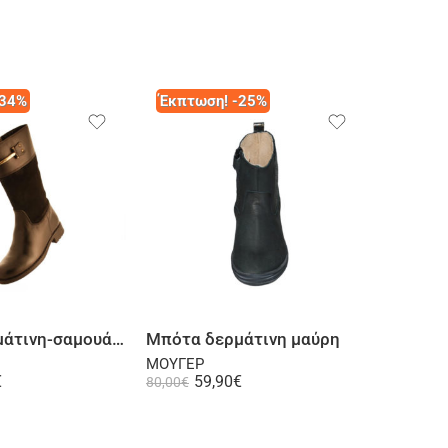
-34%
Έκπτωση! -25%
Έκπτω
Επιλογή
Επιλογή
Μπότα δερμάτινη-σαμουά καφέ
Μπότα δερμάτινη μαύρη
ΜΟΥΓΕΡ
ΜΟΥΓΕΡ
€
59,90
€
59,90
€
80,00
€