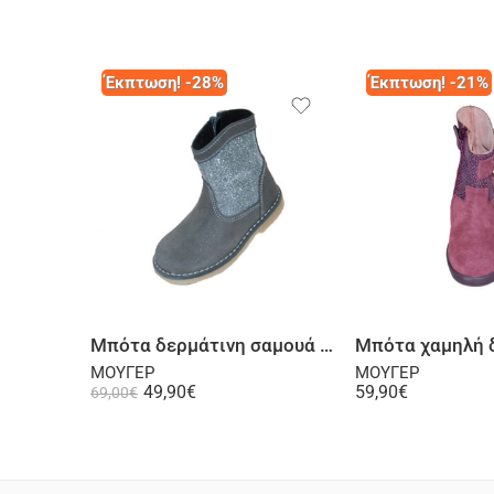
Έκπτωση! -28%
Έκπτωση! -21%
Επιλογή
Επι
Μπότα δερμάτινη σαμουά γκρι
ΜΟΥΓΕΡ
ΜΟΥΓΕΡ
49,90
€
59,90
€
69,00
€