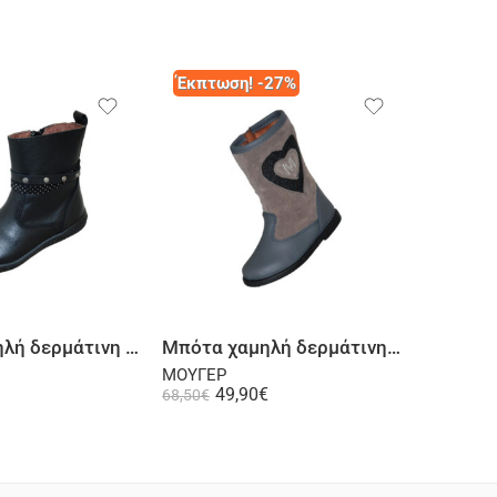
Έκπτωση! -27%
Επιλογή
Επιλογή
Μπότα χαμηλή δερμάτινη μαύρη
Μπότα χαμηλή δερμάτινη-σαμουά γκρι
Μπότα 
ΜΟΥΓΕΡ
ΜΟΥΓΕΡ
49,90
€
89,00
€
68,50
€