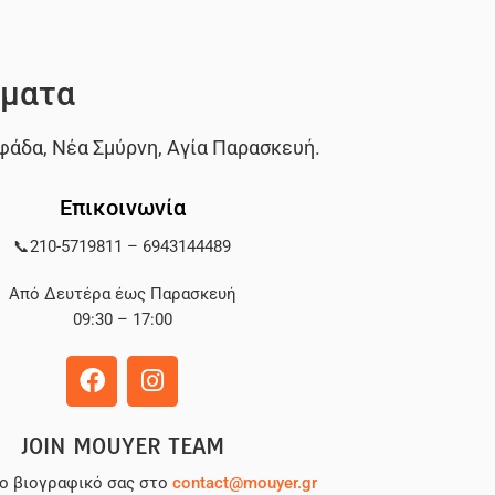
ματα
φάδα
,
Νέα Σμύρνη
,
Αγία Παρασκευή
.
Επικοινωνία
📞
210-5719811
–
6943144489
Από Δευτέρα έως Παρασκευή
09:30 – 17:00
JOIN MOUYER TEAM
το βιογραφικό σας στο
contact@mouyer.gr