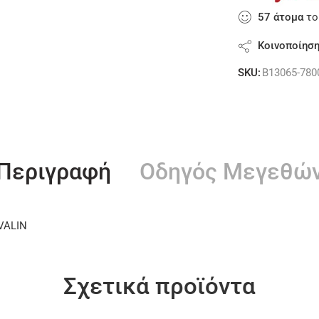
57
άτομα
το
Κοινοποίησ
SKU:
B13065-780
Περιγραφή
Οδηγός Μεγεθώ
VALIN
Σχετικά προϊόντα