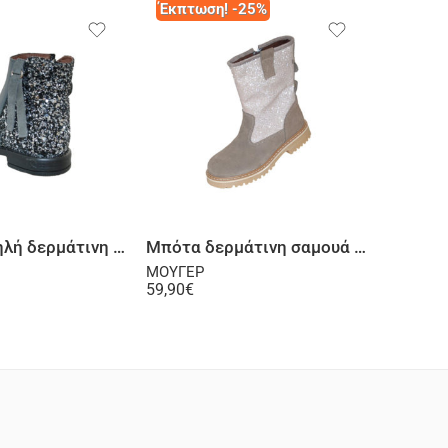
Έκπτωση! -25%
Έκπτω
Επιλογή
Επιλογή
Μπότα χαμηλή δερμάτινη γκρι
Μπότα δερμάτινη σαμουά γκρι μπεζ
ΜΟΥΓΕΡ
ΜΟΥΓΕΡ
59,90
€
59,90
€