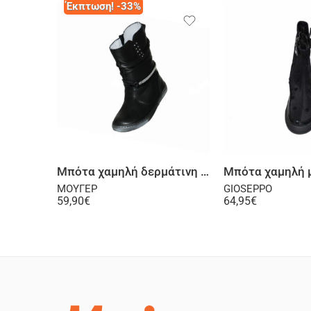
Έκπτωση! -33%
Επιλογή
Επι
Μπότα χαμηλή δερμάτινη μαύρη
Μπότα χαμηλή 
ΜΟΥΓΕΡ
GIOSEPPO
59,90
€
64,95
€