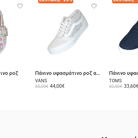
λογή
Επιλογή
ινο ροζ
Πάνινο υφασμάτινο ροζ ασημί
Πάνινο υφα
VANS
TOMS
44,00
€
33,60
55,00
€
42,00
€