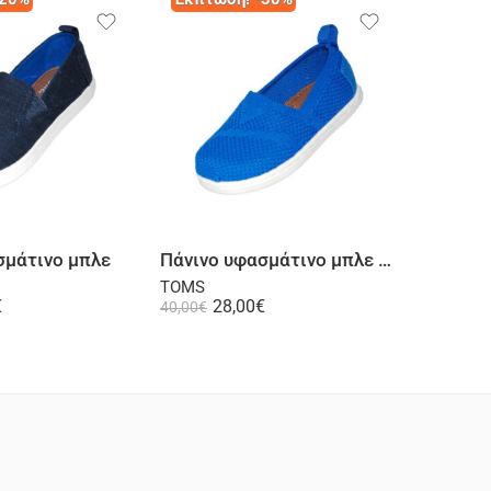
Επιλογή
Επιλογή
σμάτινο μπλε
Πάνινο υφασμάτινο μπλε κοβάλτιο
Πάνινο 
TOMS
TOMS
€
28,00
€
3
40,00
€
40,00
€