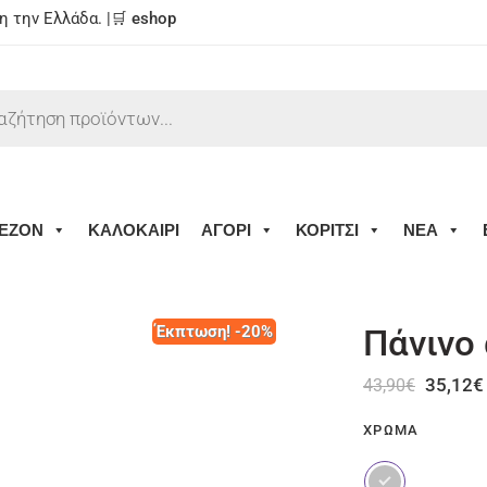
 την Ελλάδα. |🛒
eshop
ΕΖΟΝ
ΚΑΛΟΚΑΙΡΙ
ΑΓΟΡΙ
ΚΟΡΙΤΣΙ
ΝΕΑ
Έκπτωση! -20%
Πάνινο
35,12
€
43,90
€
ΧΡΏΜΑ