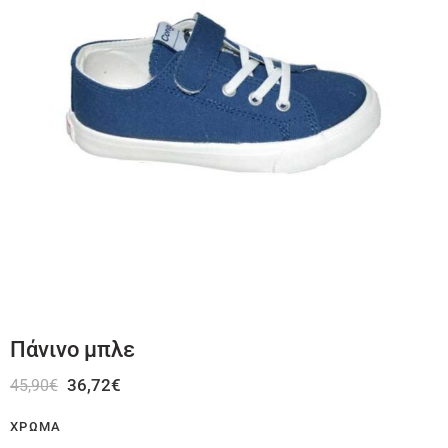
Πάνινο μπλε
36,72
€
45,90
€
ΧΡΏΜΑ