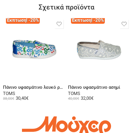
Σχετικά προϊόντα
Έκπτωση! -20%
Έκπτωση! -20%
Επιλογή
Επιλογή
Πάνινο υφασμάτινο λευκό ρουά
Πάνινο υφασμάτινο ασημί
TOMS
TOMS
30,40
€
32,00
€
38,00
€
40,00
€