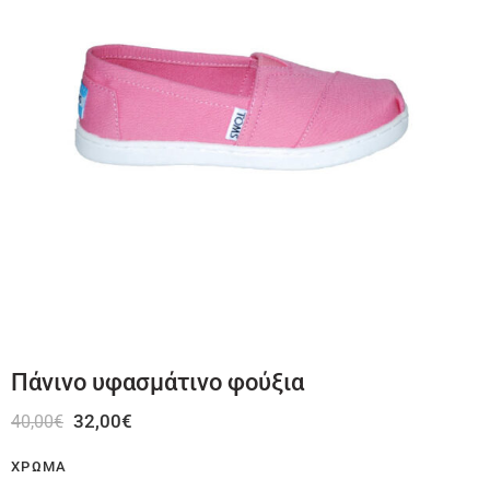
Πάνινο υφασμάτινο φούξια
32,00
€
40,00
€
ΧΡΏΜΑ