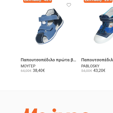
Επιλογή
Επι
Παπουτσοπέδιλο πρώτα βήματα ψηλή φτέρνα δερμάτινο σαμουά ραφ μπλε
ΜΟΥΓΕΡ
PABLOSKY
38,40
€
43,20
€
64,00
€
54,00
€