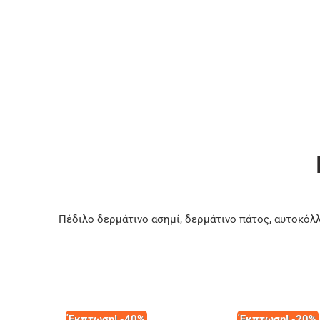
Πέδιλο δερμάτινο ασημί, δερμάτινο πάτος, αυτοκό
Έκπτωση! -40%
Έκπτωση! -20%