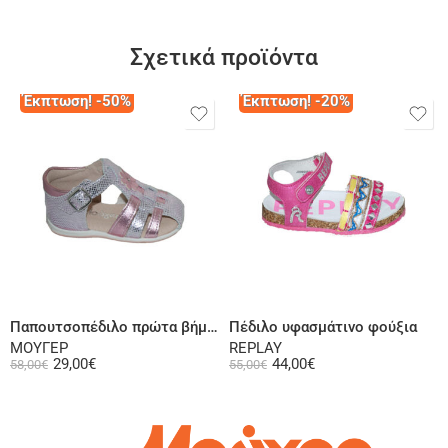
Σχετικά προϊόντα
Έκπτωση! -50%
Έκπτωση! -20%
Επιλογή
Επιλογή
Παπουτσοπέδιλο πρώτα βήματα ψηλή φτέρνα δερμάτινο λουστρίνι ροζ
Πέδιλο υφασμάτινο φούξια
ΜΟΥΓΕΡ
REPLAY
29,00
€
44,00
€
58,00
€
55,00
€