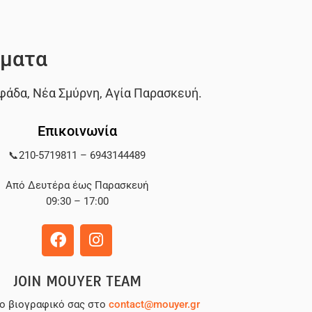
ματα
φάδα
,
Νέα Σμύρνη
,
Αγία Παρασκευή
.
Επικοινωνία
📞
210-5719811
–
6943144489
Από Δευτέρα έως Παρασκευή
09:30 – 17:00
JOIN MOUYER TEAM
το βιογραφικό σας στο
contact@mouyer.gr