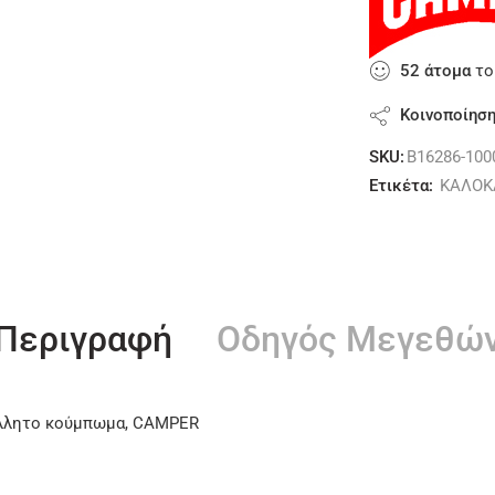
52
άτομα
το
Κοινοποίησ
SKU:
B16286-100
Ετικέτα:
ΚΑΛΟΚ
Περιγραφή
Οδηγός Μεγεθώ
κόλλητο κούμπωμα, CAMPER