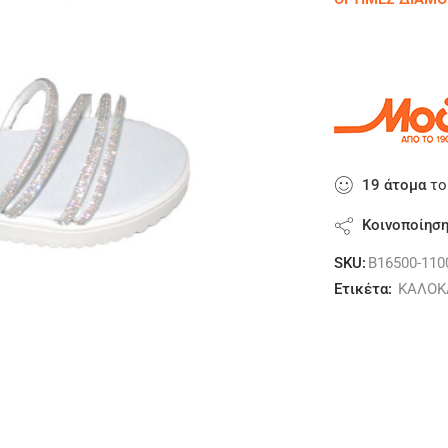
19
άτομα
το
Κοινοποίησ
SKU:
B16500-110
Ετικέτα:
ΚΑΛΟΚ