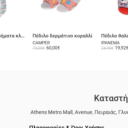
λογή
Επιλογή
Πέδιλο πρώτα βήματα κλειστή φτέρνα δερμάτινο σε ασημί
Πέδιλο δερμάτινο κοραλλί
Πέδιλο θαλ
CAMPER
IPANEMA
60,00
€
19,92
75,00
€
24,90
€
Καταστή
Athens Metro Mall
,
Avenue
,
Πειραιάς
,
Γλυ
Πληροφορίες & Όροι Χρήσης