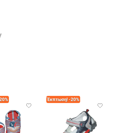
ν
-20%
Έκπτωση! -20%
Έκπτω