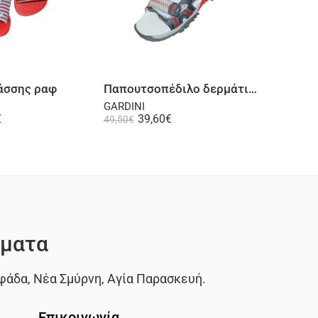
Επιλογή
Επιλογή
άσσης ραφ
Παπουτσοπέδιλο δερμάτινο σε μπλε
Πέδιλο
GARDINI
IPANEM
€
39,60
€
2
49,50
€
26,90
€
ματα
φάδα
,
Νέα Σμύρνη
,
Αγία Παρασκευή
.
Επικοινωνία