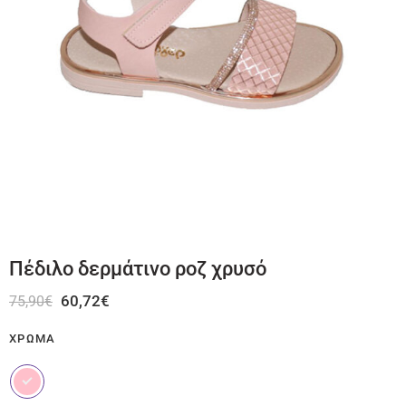
Πέδιλο δερμάτινο ροζ χρυσό
60,72
€
75,90
€
ΧΡΏΜΑ