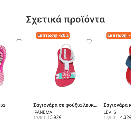
Σχετικά προϊόντα
Έκπτωση! -20%
Έκπτωση! 
λογή
Επιλογή
ια
Σαγιονάρα σε φούξια λευκή ή κίτρινη λιλά
Σαγιονάρα 
IPANEMA
LEVI’S
15,92
€
14,32
19,90
€
17,90
€