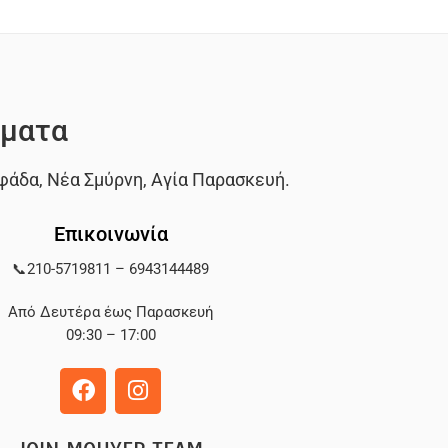
ματα
φάδα
,
Νέα Σμύρνη
,
Αγία Παρασκευή
.
Επικοινωνία
📞
210-5719811
–
6943144489
Από Δευτέρα έως Παρασκευή
09:30 – 17:00