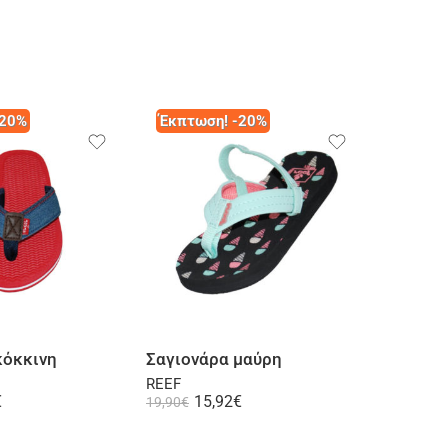
-20%
Έκπτωση! -20%
Έκπτω
Επιλογή
Επιλογή
κόκκινη
Σαγιονάρα μαύρη
Σαγιον
REEF
IPANEM
€
15,92
€
1
19,90
€
21,50
€