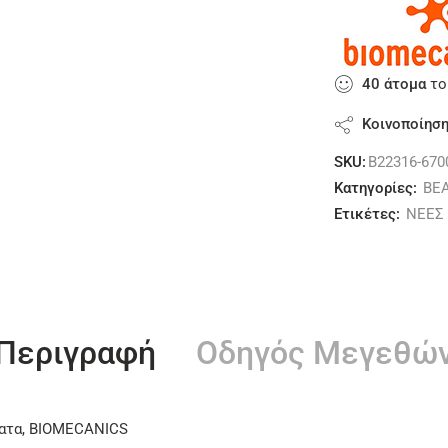
40
άτομα
το
Κοινοποίησ
SKU:
B22316-670
Κατηγορίες:
BE
Ετικέτες:
ΝΕΕΣ 
Περιγραφή
Οδηγός Μεγεθώ
ματα, BIOMECANICS