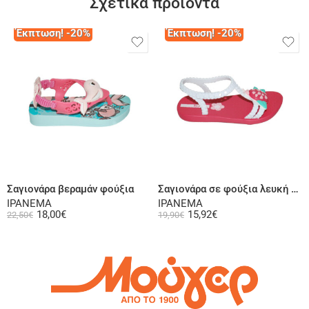
Σχετικά προϊόντα
Έκπτωση! -20%
Έκπτωση! -20%
Επιλογή
Επιλογή
Σαγιονάρα βεραμάν φούξια
Σαγιονάρα σε φούξια λευκή ή κίτρινη λιλά
IPANEMA
IPANEMA
18,00
€
15,92
€
22,50
€
19,90
€