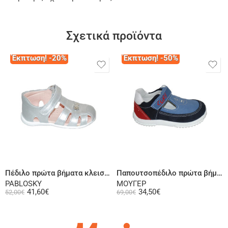
Σχετικά προϊόντα
Έκπτωση! -20%
Έκπτωση! -50%
Επιλογή
Επιλογή
Πέδιλο πρώτα βήματα κλειστή φτέρνα δερμάτινο σε ασημί
Παπουτσοπέδιλο πρώτα βήματα ψηλή φτέρνα δερμάτινο σαμουά τζην μπλε
PABLOSKY
ΜΟΥΓΕΡ
41,60
€
34,50
€
52,00
€
69,00
€