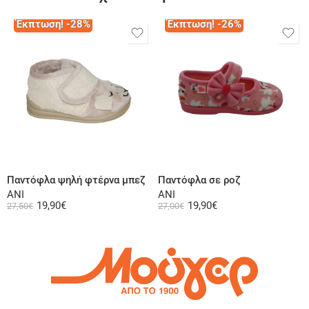
Έκπτωση! -28%
Έκπτωση! -26%
Επιλογή
Επιλογή
Παντόφλα ψηλή φτέρνα μπεζ
Παντόφλα σε ροζ
ANI
ANI
19,90
€
19,90
€
27,50
€
27,00
€