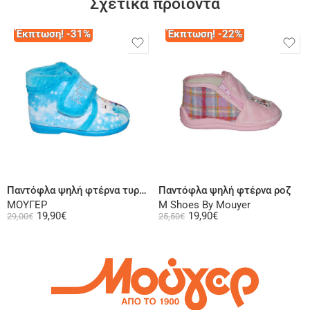
Σχετικά προϊόντα
Έκπτωση! -31%
Έκπτωση! -22%
Επιλογή
Επιλογή
Παντόφλα ψηλή φτέρνα τυρκουάζ
Παντόφλα ψηλή φτέρνα ροζ
ΜΟΥΓΕΡ
M Shoes By Mouyer
19,90
€
19,90
€
29,00
€
25,50
€