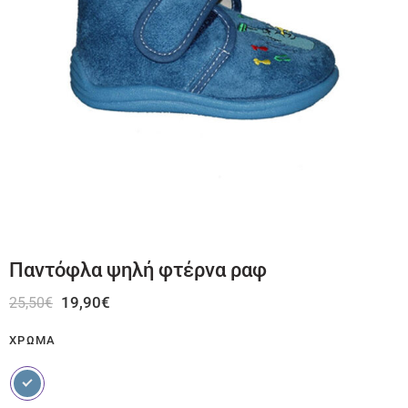
Παντόφλα ψηλή φτέρνα ραφ
19,90
€
25,50
€
ΧΡΏΜΑ