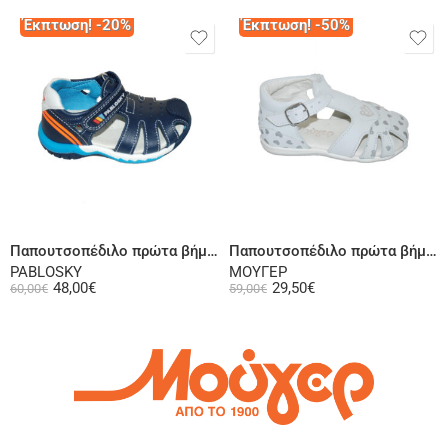
Έκπτωση! -20%
Έκπτωση! -50%
Επιλογή
Επιλογή
Παπουτσοπέδιλο πρώτα βήματα δερμάτινο σε μπλε
Παπουτσοπέδιλο πρώτα βήματα ψηλή φτέρνα σε δερμάτινο λευκό ή σαμουά δερμάτινο ροζ
PABLOSKY
ΜΟΥΓΕΡ
48,00
€
29,50
€
60,00
€
59,00
€