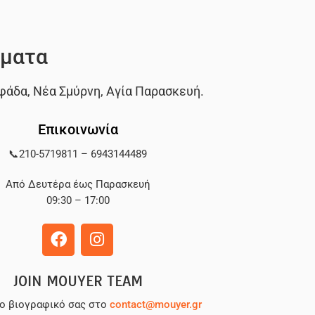
ματα
φάδα
,
Νέα Σμύρνη
,
Αγία Παρασκευή
.
Επικοινωνία
📞
210-5719811
–
6943144489
Από Δευτέρα έως Παρασκευή
09:30 – 17:00
JOIN MOUYER TEAM
το βιογραφικό σας στο
contact@mouyer.gr