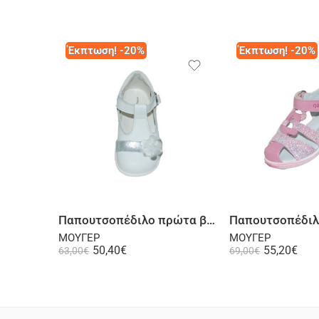
Έκπτωση! -20%
Έκπτωση! -20%
Size
19
20
21
22
Επιλογή
23
24
Παπουτσοπέδιλο πρώτα βήματα δερμάτινη ψηλή φτέρνα λευκή
25
ΜΟΥΓΕΡ
ΜΟΥΓΕΡ
50,40
€
55,20
€
63,00
€
69,00
€
26
27
Επι