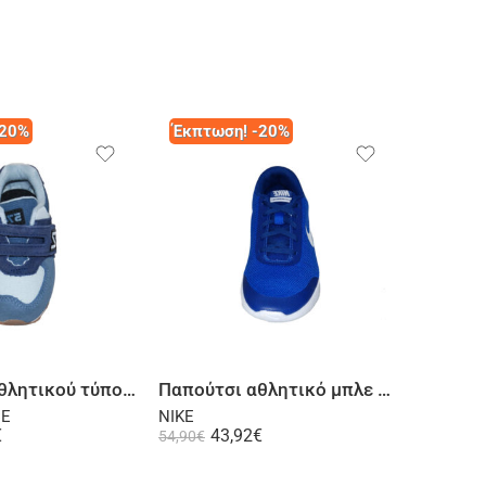
-20%
Έκπτωση! -20%
Έκπτω
Επιλογή
Επιλογή
Παπούτσι αθλητικού τύπου μπλε ραφ
Παπούτσι αθλητικό μπλε ρουά
Παπούτ
CE
NIKE
NIKE
€
43,92
€
3
54,90
€
39,90
€