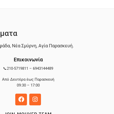
ματα
φάδα
,
Νέα Σμύρνη
,
Αγία Παρασκευή
.
Επικοινωνία
📞
210-5719811
–
6943144489
Από Δευτέρα έως Παρασκευή
09:30 – 17:00