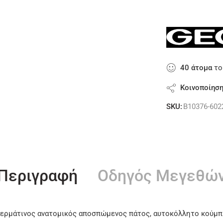
40
άτομα
το
Κοινοποίησ
SKU:
B10376-602
Περιγραφή
Οδηγός Μεγεθώ
ερμάτινος ανατομικός αποσπώμενος πάτος, αυτοκόλλητο κούμπω