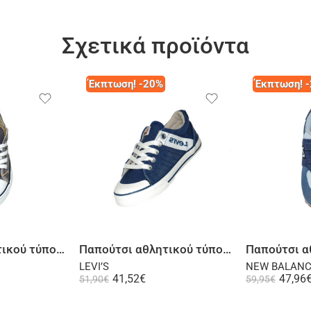
Σχετικά προϊόντα
Έκπτωση! -20%
Έκπτωση! 
λογή
Επιλογή
Παπούτσι αθλητικού τύπου γκρι
Παπούτσι αθλητικού τύπου τζην
LEVI’S
NEW BALAN
41,52
€
47,96
51,90
€
59,95
€