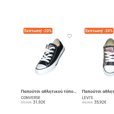
Έκπτωση! -20%
Έκπτωση! -20%
Επιλογή
Επι
Παπούτσι αθλητικού τύπου μαύρο
CONVERSE
LEVI’S
31,92
€
35,92
€
39,90
€
44,90
€