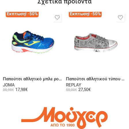
Σχετικά προϊόντα
Έκπτωση! -50%
Έκπτωση! -50%
Επιλογή
Επιλογή
Παπούτσι αθλητικό μπλε ρουά
Παπούτσι αθλητικού τύπου γκρι
JOMA
REPLAY
17,98
€
27,50
€
35,95
€
55,00
€