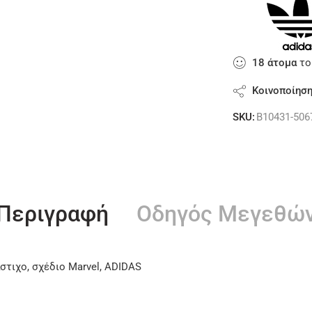
18
άτομα
το
Κοινοποίησ
SKU:
B10431-506
Περιγραφή
Οδηγός Μεγεθώ
στιχο, σχέδιο Marvel, ADIDAS