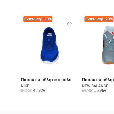
Έκπτωση! -20%
Έκπτωση! -20%
Επιλογή
Επι
Παπούτσι αθλητικό μπλε ρουά
NIKE
NEW BALANCE
43,92
€
55,96
€
54,90
€
69,95
€