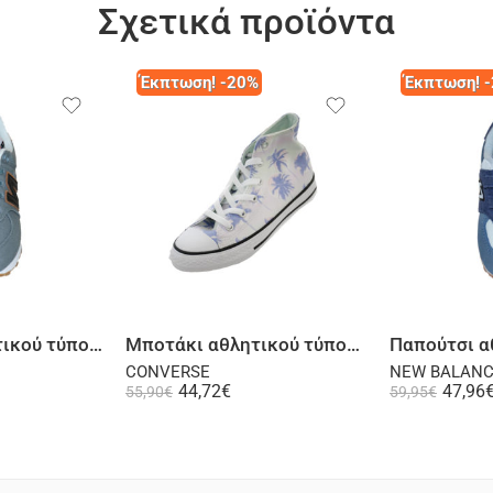
Σχετικά προϊόντα
Έκπτωση! -20%
Έκπτωση! 
λογή
Επιλογή
Παπούτσι αθλητικού τύπου γκρι
Μποτάκι αθλητικού τύπου πολύχρωμο
CONVERSE
NEW BALAN
44,72
€
47,96
55,90
€
59,95
€