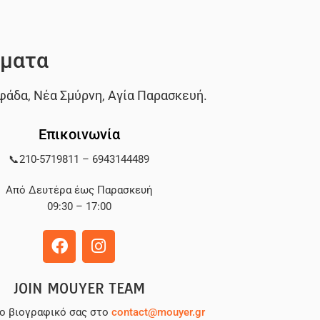
ματα
φάδα
,
Νέα Σμύρνη
,
Αγία Παρασκευή
.
Επικοινωνία
📞
210-5719811
–
6943144489
Από Δευτέρα έως Παρασκευή
09:30 – 17:00
JOIN MOUYER TEAM
το βιογραφικό σας στο
contact@mouyer.gr