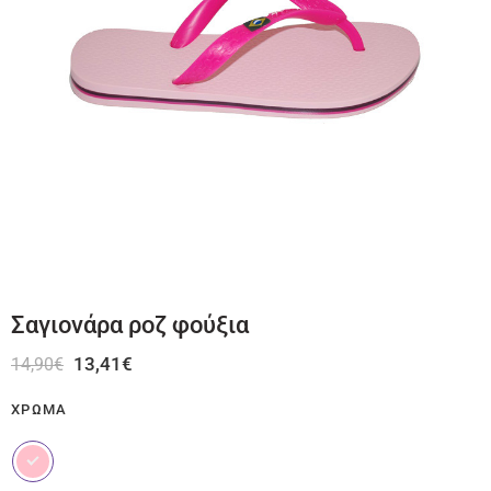
Σαγιονάρα ροζ φούξια
13,41
€
14,90
€
ΧΡΏΜΑ