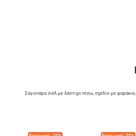
Σαγιονάρα σιέλ με λάστιχο πίσω, σχέδιο με ψαράκι
Έκπτωση! -20%
Έκπτωση! -20%