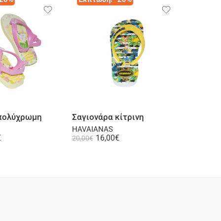
Επιλογή
Επιλογή
 πολύχρωμη
Σαγιονάρα κίτρινη
Σαγιονά
HAVAIANAS
IPANEM
€
16,00
€
1
20,00
€
19,90
€