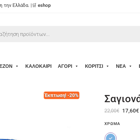
 την Ελλάδα. |🛒
eshop
ΕΖΟΝ
ΚΑΛΟΚΑΙΡΙ
ΑΓΟΡΙ
ΚΟΡΙΤΣΙ
ΝΕΑ
Έκπτωση! -20%
Σαγιον
17,60
€
22,00
€
ΧΡΏΜΑ