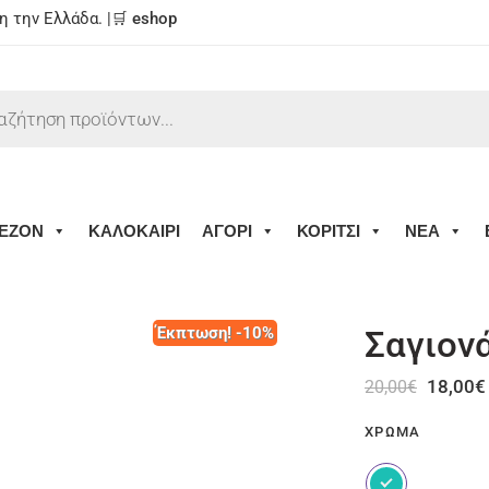
 την Ελλάδα. |🛒
eshop
ΕΖΟΝ
ΚΑΛΟΚΑΙΡΙ
ΑΓΟΡΙ
ΚΟΡΙΤΣΙ
ΝΕΑ
Έκπτωση! -10%
Σαγιον
18,00
€
20,00
€
ΧΡΏΜΑ