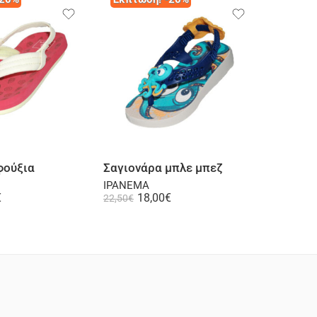
Επιλογή
Επιλογή
φούξια
Σαγιονάρα μπλε μπεζ
Σαγιονά
IPANEMA
IPANEM
€
18,00
€
1
22,50
€
19,90
€