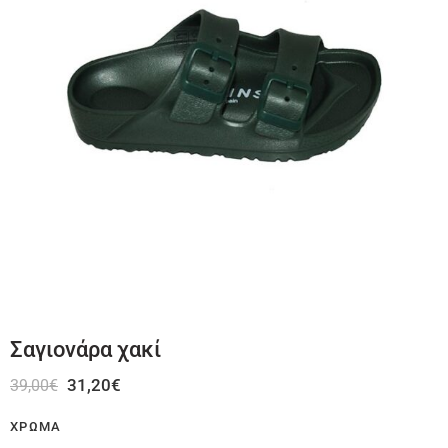
Σαγιονάρα χακί
31,20
€
39,00
€
ΧΡΏΜΑ