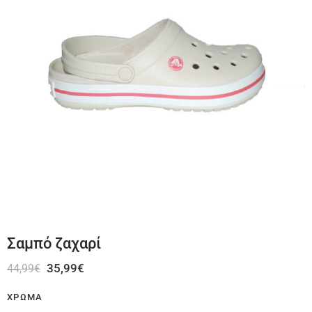
Σαμπό ζαχαρί
35,99
€
44,99
€
ΧΡΏΜΑ