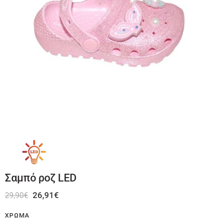
Σαμπό ροζ LED
26,91
€
29,90
€
ΧΡΏΜΑ