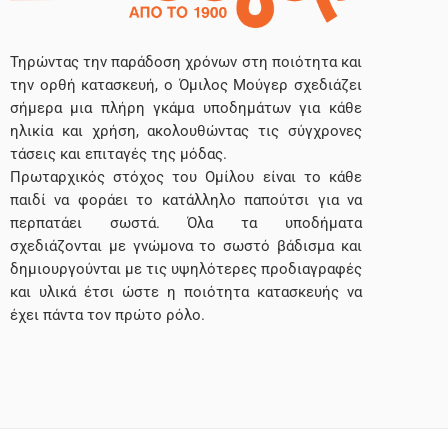
S
KIDS
ERJACK
Τηρώντας την παράδοση χρόνων στη ποιότητα και
es By Mouyer
την ορθή κατασκευή, ο Όμιλος Μούγερ σχεδιάζει
SIXTY
σήμερα μια πλήρη γκάμα υποδημάτων για κάθε
UM
ηλικία και χρήση, ακολουθώντας τις σύγχρονες
S
τάσεις και επιταγές της μόδας.
Πρωταρχικός στόχος του Ομίλου είναι το κάθε
BALANCE
παιδί να φοράει το κατάλληλο παπούτσι για να
περπατάει σωστά. Όλα τα υποδήματα
OSKY
σχεδιάζονται με γνώμονα το σωστό βάδισμα και
TY SOFT
δημιουργούνται με τις υψηλότερες προδιαγραφές
και υλικά έτσι ώστε η ποιότητα κατασκευής να
AY
έχει πάντα τον πρώτο ρόλο.
R
X
ERLAND
S
Y HILFIGER
Ι