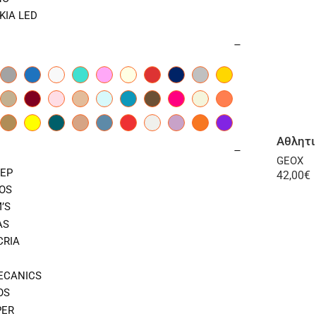
ΚΙΑ LED
GEOX
ΕΡ
42,00
€
OS
’S
AS
CRIA
ECANICS
OS
ER