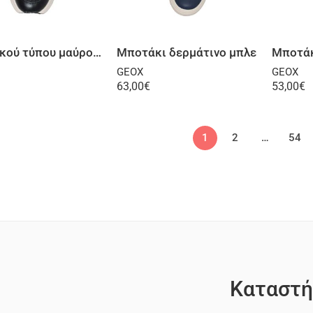
Επιλογή
Επιλογή
Αθλητικού τύπου μαύρο φούξια
Μποτάκι δερμάτινο μπλε
GEOX
GEOX
63,00
€
53,00
€
1
2
…
54
Καταστή