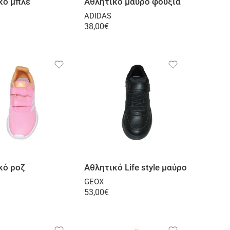
κό μπλε
Αθλητικό μαύρο φούξια
ADIDAS
38,00
€
Επιλογή
Επιλογή
κό ροζ
Αθλητικό Life style μαύρο
GEOX
53,00
€