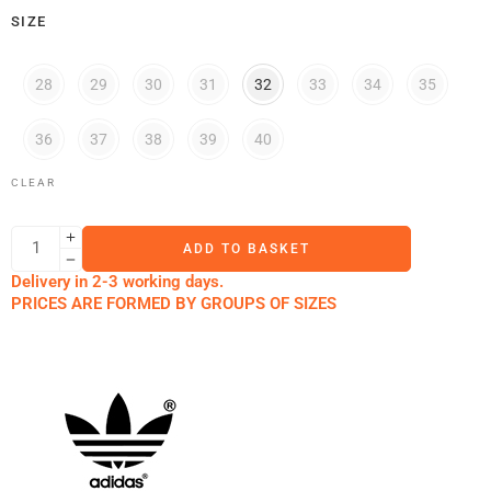
SIZE
28
29
30
31
32
33
34
35
36
37
38
39
40
CLEAR
ADD TO BASKET
Delivery in 2-3 working days.
PRICES ARE FORMED BY GROUPS OF SIZES