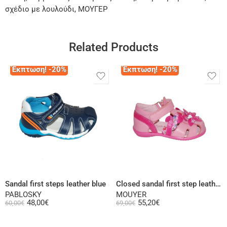
σχέδιο με λουλούδι, ΜΟΥΓΕΡ
Related Products
Έκπτωση! -20%
Έκπτωση! -20%
Select options
Select options
Sandal first steps leather blue
Closed sandal first step leather white gold or fuchsia
PABLOSKY
MOUYER
48,00
€
55,20
€
60,00
€
69,00
€