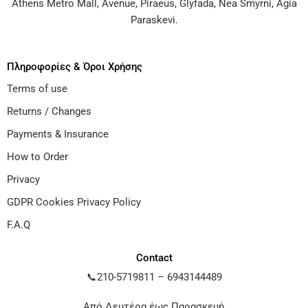
Athens Metro Mall
,
Avenue
,
Piraeus
,
Glyfada
,
Nea Smyrni
,
Agia
Paraskevi
.
Πληροφορίες & Όροι Χρήσης
Terms of use
Returns / Changes
Payments & Insurance
How to Order
Privacy
GDPR Cookies Privacy Policy
F.A.Q
Contact
📞
210-5719811
–
6943144489
Από Δευτέρα έως Παρασκευή