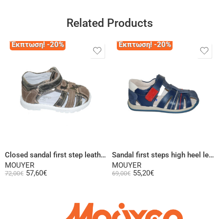
Related Products
Έκπτωση! -20%
Έκπτωση! -20%
Select options
Select options
Closed sandal first step leather high heel olive green
Sandal first steps high heel leather blue
MOUYER
MOUYER
57,60
€
55,20
€
72,00
€
69,00
€