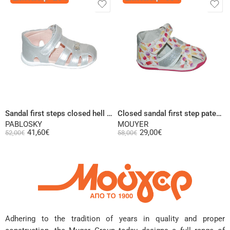
Select options
Select options
Sandal first steps closed hell leather silver or pink
Closed sandal first step patent leather high heel multi colour
PABLOSKY
MOUYER
41,60
€
29,00
€
52,00
€
58,00
€
Adhering to the tradition of years in quality and proper